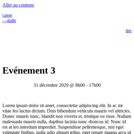
Aller au contenu
casse
—dalle
lire
Evénement 3
31 décembre 2029 @ 8h00
-
17h00
Lorem ipsum dolor sit amet, consectetur adipiscing elit. In ac mi
vitae leo luctus dictum. Duis bibendum vehicula mauris vel ultricies.
Donec mauris nunc, blandit non viverra et, tristique eu risus. Nullam
malesuada mauris nulla, dapibus lacinia nunc rhoncus id. Nunc id
est at leo interdum imperdiet. Suspendisse pellentesque, nisl eget
vulputate finibus, nulla odio aliquet tellus, eget ornare magna arcu ut